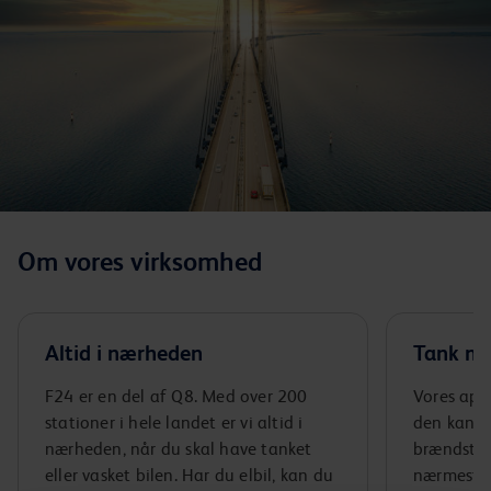
Om vores virksomhed
Altid i nærheden
Tank m
F24 er en del af Q8. Med over 200
Vores app
stationer i hele landet er vi altid i
den kan d
nærheden, når du skal have tanket
brændstof
eller vasket bilen. Har du elbil, kan du
nærmeste F