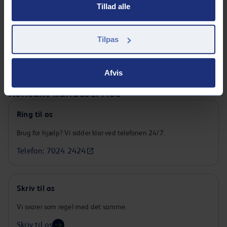
Tillad alle
Tilpas
Afvis
Kontakt kundeservice
Ring til os
Brug for hjælp? Vi sidder klar ved telefonen 24/7.
Telefon: 7024 2424
Skriv til os
Vi svarer som regel med det samme.
Skriv til os