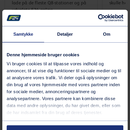
lade på de fleste Q8-stationer og på
skulle ha
udvalgte F24-anlæg.
Find nærmeste F24
Samtykke
Detaljer
Om
Denne hjemmeside bruger cookies
Vi bruger cookies til at tilpasse vores indhold og
annoncer, til at vise dig funktioner til sociale medier og til
at analysere vores trafik. Vi deler også oplysninger om
din brug af vores hjemmeside med vores partnere inden
for sociale medier, annonceringspartnere og
analysepartnere. Vores partnere kan kombinere disse
data med andre oplysninger, du har givet dem, eller som
de har indsamlet fra din brug af deres tjenester.