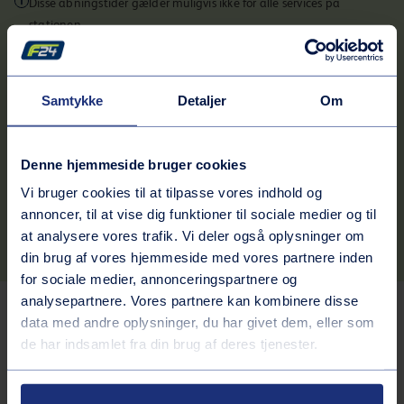
Disse åbningstider gælder muligvis ikke for alle services på
stationen.
Kontaktinformation
Adresse
Samtykke
Detaljer
Om
Ellehammersvej 2
9430
Vadum
Denne hjemmeside bruger cookies
Rutebeskrivelse
Vi bruger cookies til at tilpasse vores indhold og
Telefonnummer
annoncer, til at vise dig funktioner til sociale medier og til
70242424
at analysere vores trafik. Vi deler også oplysninger om
din brug af vores hjemmeside med vores partnere inden
for sociale medier, annonceringspartnere og
analysepartnere. Vores partnere kan kombinere disse
Tjenester på stationen
data med andre oplysninger, du har givet dem, eller som
de har indsamlet fra din brug af deres tjenester.
Bilvask