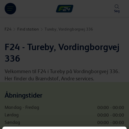
Hoppa över länk
Søg
F24
Find station
Tureby, Vordingborgvej 336
F24 - Tureby, Vordingborgvej
336
Velkommen til F24 i Tureby på Vordingborgvej 336.
Her finder du Brændstof, Andre services.
Åbningstider
Mandag - Fredag
00:00 - 00:00
Lørdag
00:00 - 00:00
Søndag
00:00 - 00:00