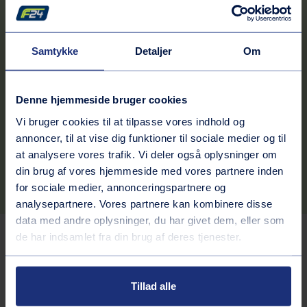
Disse åbningstider gælder muligvis ikke for alle services på
stationen.
Kontaktinformation
Samtykke
Detaljer
Om
Adresse
Vordingborgvej 336
Denne hjemmeside bruger cookies
4682
Tureby
Vi bruger cookies til at tilpasse vores indhold og
Rutebeskrivelse
annoncer, til at vise dig funktioner til sociale medier og til
Telefonnummer
at analysere vores trafik. Vi deler også oplysninger om
din brug af vores hjemmeside med vores partnere inden
56283605
for sociale medier, annonceringspartnere og
analysepartnere. Vores partnere kan kombinere disse
data med andre oplysninger, du har givet dem, eller som
de har indsamlet fra din brug af deres tjenester.
Tjenester på stationen
Brændstof
Tillad alle