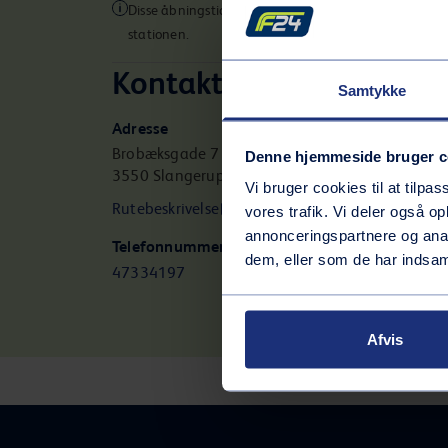
Disse åbningstider gælder muligvis ikke for alle servic
stationen.
Kontaktinformation
Samtykke
Adresse
Brobæksgade 7 a
Denne hjemmeside bruger c
3550
Slangerup
Vi bruger cookies til at tilpas
Rutebeskrivelse
vores trafik. Vi deler også 
annonceringspartnere og anal
Telefonnummer
dem, eller som de har indsaml
47334197
Afvis