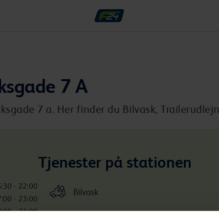
ksgade 7 A
gade 7 a. Her finder du Bilvask, Trailerudlejni
Tjenester på stationen
:30 - 22:00
Bilvask
:00 - 23:00
:00 - 23:00
Inkluderede services