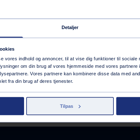
es på
Vaskehal
Trailerudlejning
Inkluderede services
Detaljer
Trailerudlejning
Brændstof
ookies
Inkluderede services
GoEasy 95 (E10)
Butik
se vores indhold og annoncer, til at vise dig funktioner til sociale
GoEasy 98 Extra (E5)
oplysninger om din brug af vores hjemmeside med vores partnere i
GoEasy Diesel Extra
ysepartnere. Vores partnere kan kombinere disse data med andr
Inkluderede services
GoEasy Diesel
et fra din brug af deres tjenester.
Håndkøbsmedicin
Andre services
AdBlue på dunk
GoEasy Diesel High Speed
Inkluderede services
Tilpas
Vask med appen
Tank med appen