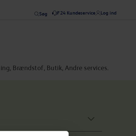
F24 Kundeservice
Log ind
Søg
ng, Brændstof, Butik, Andre services.