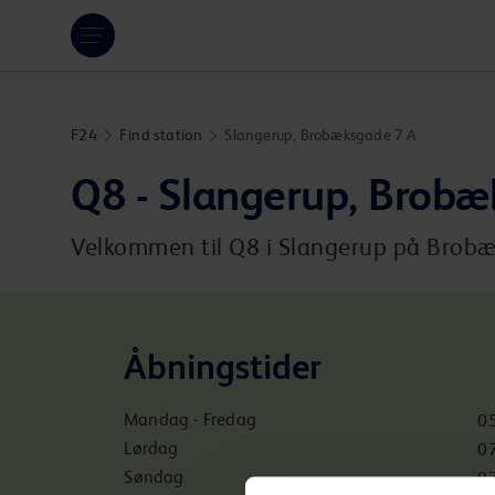
Hoppa över länk
F24
Find station
Slangerup, Brobæksgade 7 A
Q8 - Slangerup, Brobæ
Velkommen til Q8 i Slangerup på Brobæks
Åbningstider
Mandag - Fredag
05
Lørdag
07
Søndag
07