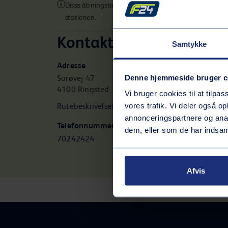
Disse åbningstider gælder muligvis ikke for alle servic
stationen.
Kontaktinformation
Samtykke
Adresse
Denne hjemmeside bruger c
Sorøvej 47
4100
Ringsted
Vi bruger cookies til at tilpas
vores trafik. Vi deler også 
Rutebeskrivelse
annonceringspartnere og anal
Telefonnummer
dem, eller som de har indsaml
70242424
Afvis