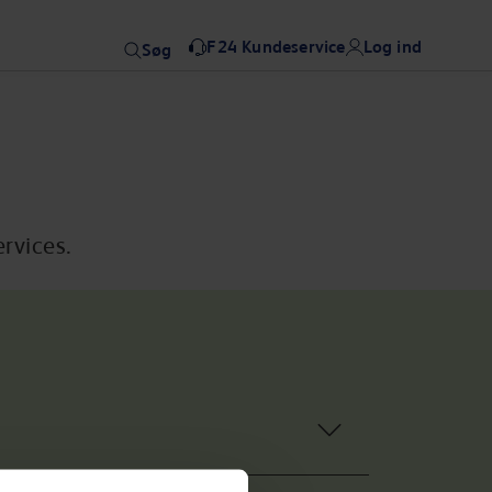
F24 Kundeservice
Log ind
Søg
rvices.