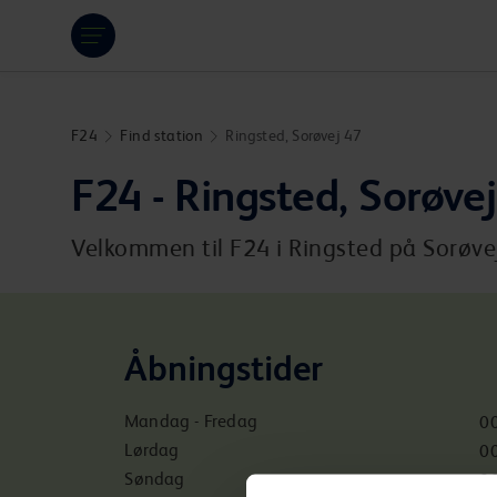
Hoppa över länk
F24
Find station
Ringsted, Sorøvej 47
F24 - Ringsted, Sorøve
Velkommen til F24 i Ringsted på Sorøvej
Åbningstider
Mandag - Fredag
00
Lørdag
00
Søndag
00