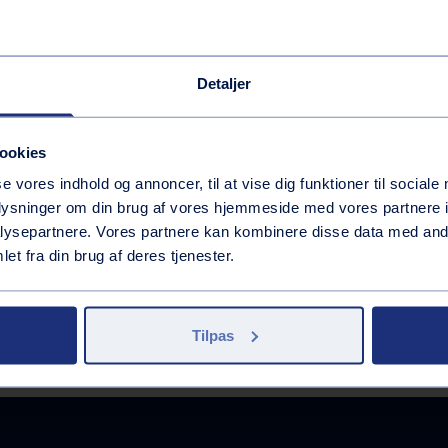
es på
Vaskehal
Brændstof
Inkluderede services
Detaljer
GoEasy 95 (E10)
Andre services
GoEasy 98 Extra (E5)
GoEasy Diesel Extra
ookies
Inkluderede services
GoEasy Diesel
Vask med appen
se vores indhold og annoncer, til at vise dig funktioner til sociale
Tank med appen
oplysninger om din brug af vores hjemmeside med vores partnere i
ysepartnere. Vores partnere kan kombinere disse data med andr
et fra din brug af deres tjenester.
Tilpas