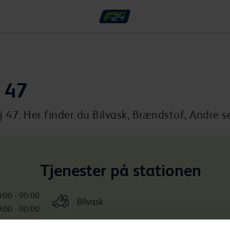
j 47
 47. Her finder du Bilvask, Brændstof, Andre se
Tjenester på stationen
:00 - 00:00
Bilvask
:00 - 00:00
:00 - 00:00
Inkluderede services