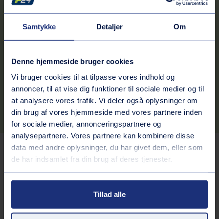
Kontaktinformation
Samtykke
Detaljer
Om
Adresse
Køgevej 40
4100
Ringsted
Denne hjemmeside bruger cookies
Rutebeskrivelse
Vi bruger cookies til at tilpasse vores indhold og
annoncer, til at vise dig funktioner til sociale medier og til
Telefonnummer
at analysere vores trafik. Vi deler også oplysninger om
70242424
din brug af vores hjemmeside med vores partnere inden
for sociale medier, annonceringspartnere og
analysepartnere. Vores partnere kan kombinere disse
data med andre oplysninger, du har givet dem, eller som
Tjenester på stationen
de har indsamlet fra din brug af deres tjenester.
Brændstof
Tillad alle
Inkluderede services
GoEasy 95 (E10)
Andre services