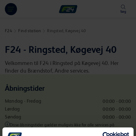
Hoppa över länk
Søg
F24
Find station
Ringsted, Køgevej 40
F24 - Ringsted, Køgevej 40
Velkommen til F24 i Ringsted på Køgevej 40. Her
finder du Brændstof, Andre services.
Åbningstider
Mandag - Fredag
00:00 - 00:00
Lørdag
00:00 - 00:00
Søndag
00:00 - 00:00
Disse åbningstider gælder muligvis ikke for alle services på
stationen.