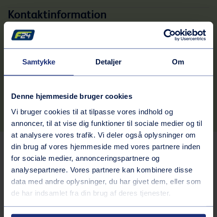
Kontaktinformation
Adresse
Langhaven 4
2850
Nærum
Samtykke
Detaljer
Om
Rutebeskrivelse
Telefonnummer
Denne hjemmeside bruger cookies
45802551
Vi bruger cookies til at tilpasse vores indhold og
annoncer, til at vise dig funktioner til sociale medier og til
at analysere vores trafik. Vi deler også oplysninger om
din brug af vores hjemmeside med vores partnere inden
Tjenester på stationen
for sociale medier, annonceringspartnere og
analysepartnere. Vores partnere kan kombinere disse
Bilvask
data med andre oplysninger, du har givet dem, eller som
de har indsamlet fra din brug af deres tjenester.
Inkluderede services
Vaskehal
Brændstof