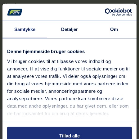
Søndag
00:00 - 00:00
Disse åbningstider gælder muligvis ikke for alle services på
stationen.
Samtykke
Detaljer
Om
Kontaktinformation
Adresse
Denne hjemmeside bruger cookies
Silkeborgmotorvejen 243a (syd)
8670
Låsby
Vi bruger cookies til at tilpasse vores indhold og
annoncer, til at vise dig funktioner til sociale medier og til
Rutebeskrivelse
at analysere vores trafik. Vi deler også oplysninger om
Telefonnummer
din brug af vores hjemmeside med vores partnere inden
30996798
for sociale medier, annonceringspartnere og
analysepartnere. Vores partnere kan kombinere disse
data med andre oplysninger, du har givet dem, eller som
de har indsamlet fra din brug af deres tjenester.
Tjenester på stationen
Tillad alle
Brændstof