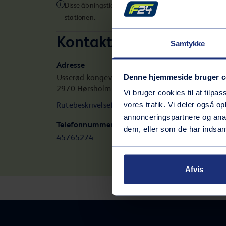
Disse åbningstider gælder muligvis ikke for alle servic
stationen.
Kontaktinformation
Samtykke
Adresse
Denne hjemmeside bruger c
Usserød kongevej 6
2970
Hørsholm
Vi bruger cookies til at tilpas
vores trafik. Vi deler også 
Rutebeskrivelse
annonceringspartnere og anal
Telefonnummer
dem, eller som de har indsaml
45765274
Afvis