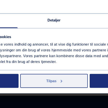
es på
Vaskehal
Brændstof
Inkluderede services
Detaljer
GoEasy 95 (E10)
Butik
GoEasy 98 Extra (E5)
GoEasy Diesel
ookies
Inkluderede services
AdBlue på dunk
Håndkøbsmedicin
se vores indhold og annoncer, til at vise dig funktioner til sociale
Andre services
oplysninger om din brug af vores hjemmeside med vores partnere i
ysepartnere. Vores partnere kan kombinere disse data med andr
Inkluderede services
et fra din brug af deres tjenester.
Vask med appen
Tank med appen
Tilpas