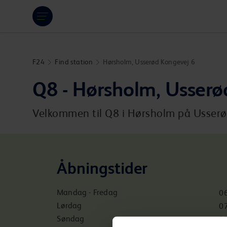
Hoppa över länk
F24
Find station
Hørsholm, Usserød Kongevej 6
Q8 - Hørsholm, Usserø
Velkommen til Q8 i Hørsholm på Usserød 
Åbningstider
Mandag - Fredag
06
Lørdag
07
Søndag
07