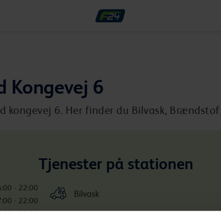
d Kongevej 6
kongevej 6. Her finder du Bilvask, Brændstof, 
Tjenester på stationen
:00 - 22:00
Bilvask
:00 - 22:00
:00 - 22:00
Inkluderede services