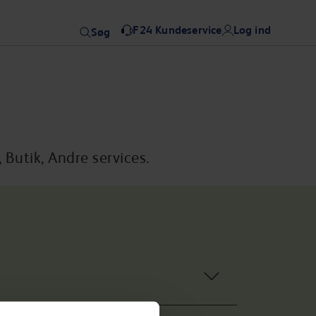
F24 Kundeservice
Log ind
Søg
Butik, Andre services.