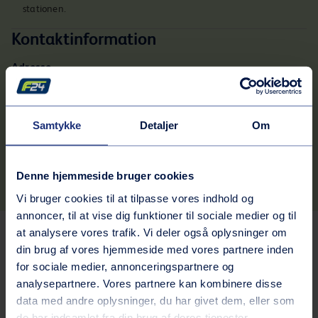
stationen.
Kontaktinformation
Adresse
Vejlevej 145
8700
Horsens
Rutebeskrivelse
Samtykke
Detaljer
Om
Telefonnummer
75645097
Denne hjemmeside bruger cookies
Vi bruger cookies til at tilpasse vores indhold og
annoncer, til at vise dig funktioner til sociale medier og til
at analysere vores trafik. Vi deler også oplysninger om
Tjenester på stationen
din brug af vores hjemmeside med vores partnere inden
for sociale medier, annonceringspartnere og
Bilvask
analysepartnere. Vores partnere kan kombinere disse
data med andre oplysninger, du har givet dem, eller som
Inkluderede services
de har indsamlet fra din brug af deres tjenester.