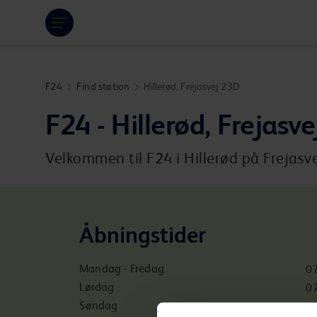
Hoppa över länk
F24
Find station
Hillerød, Frejasvej 23D
F24 - Hillerød, Frejasv
Velkommen til F24 i Hillerød på Frejasve
Åbningstider
Mandag - Fredag
07
Lørdag
07
Søndag
07