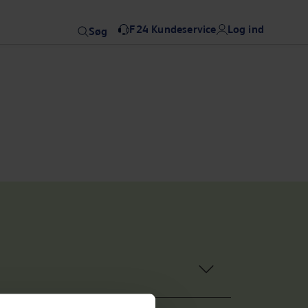
F24 Kundeservice
Log ind
Søg