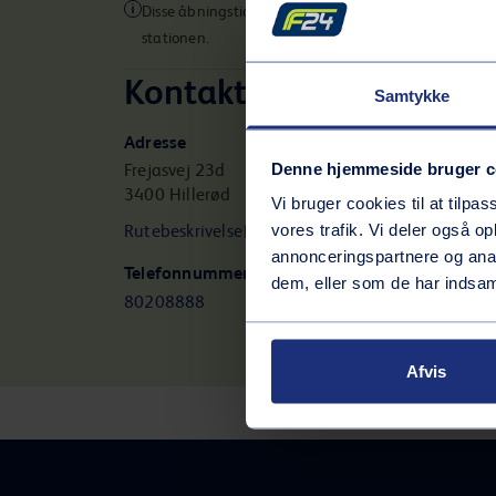
Disse åbningstider gælder muligvis ikke for alle servic
stationen.
Kontaktinformation
Samtykke
Adresse
Denne hjemmeside bruger c
Frejasvej 23d
3400
Hillerød
Vi bruger cookies til at tilpas
vores trafik. Vi deler også 
Rutebeskrivelse
annonceringspartnere og anal
Telefonnummer
dem, eller som de har indsaml
80208888
Afvis