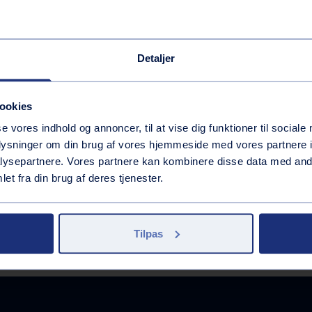
es på
Vaskehal
Andre services
Inkluderede services
Detaljer
Vask med appen
ookies
se vores indhold og annoncer, til at vise dig funktioner til sociale
oplysninger om din brug af vores hjemmeside med vores partnere i
ysepartnere. Vores partnere kan kombinere disse data med andr
et fra din brug af deres tjenester.
Tilpas