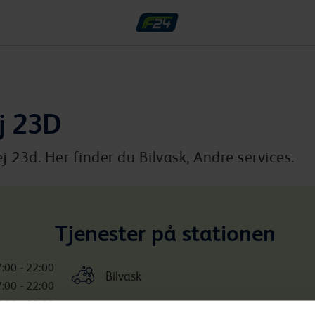
ej 23D
j 23d. Her finder du Bilvask, Andre services.
Tjenester på stationen
:00 - 22:00
Bilvask
:00 - 22:00
:00 - 22:00
Inkluderede services