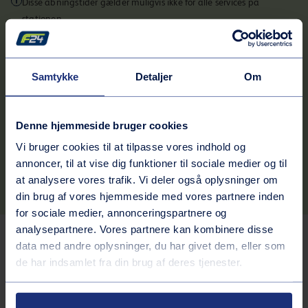
Disse åbningstider gælder muligvis ikke for alle services på
stationen.
Kontaktinformation
Adresse
Samtykke
Detaljer
Om
Esbjergmotorvejen 647 b
6000
Harte syd
Denne hjemmeside bruger cookies
Rutebeskrivelse
Vi bruger cookies til at tilpasse vores indhold og
Telefonnummer
annoncer, til at vise dig funktioner til sociale medier og til
75559301
at analysere vores trafik. Vi deler også oplysninger om
din brug af vores hjemmeside med vores partnere inden
for sociale medier, annonceringspartnere og
analysepartnere. Vores partnere kan kombinere disse
Tjenester på stationen
data med andre oplysninger, du har givet dem, eller som
de har indsamlet fra din brug af deres tjenester.
Brændstof