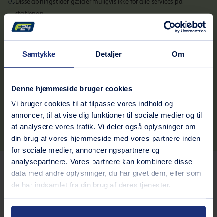
Disse åbningstider gælder muligvis ikke for alle services på
stationen.
Kontaktinformation
Adresse
Samtykke
Detaljer
Om
Koktvedvej 27
9900
Frederikshavn
Denne hjemmeside bruger cookies
Rutebeskrivelse
Vi bruger cookies til at tilpasse vores indhold og
Telefonnummer
annoncer, til at vise dig funktioner til sociale medier og til
70242424
at analysere vores trafik. Vi deler også oplysninger om
din brug af vores hjemmeside med vores partnere inden
for sociale medier, annonceringspartnere og
analysepartnere. Vores partnere kan kombinere disse
Tjenester på stationen
data med andre oplysninger, du har givet dem, eller som
de har indsamlet fra din brug af deres tjenester.
Bilvask