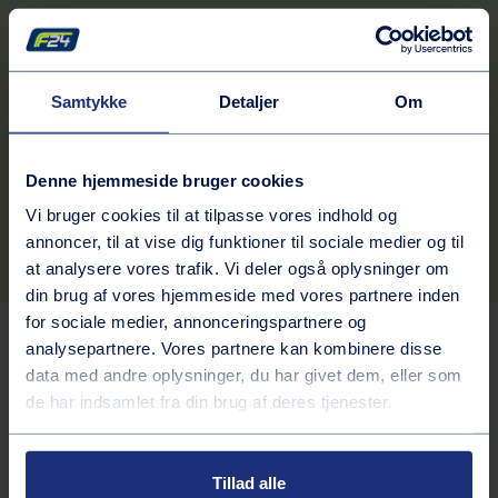
Kontaktinformation
Adresse
Samtykke
Detaljer
Om
Nørregade 34
7470
Frederiks
Rutebeskrivelse
Denne hjemmeside bruger cookies
Telefonnummer
Vi bruger cookies til at tilpasse vores indhold og
70242424
annoncer, til at vise dig funktioner til sociale medier og til
at analysere vores trafik. Vi deler også oplysninger om
din brug af vores hjemmeside med vores partnere inden
for sociale medier, annonceringspartnere og
Tjenester på stationen
analysepartnere. Vores partnere kan kombinere disse
data med andre oplysninger, du har givet dem, eller som
de har indsamlet fra din brug af deres tjenester.
Bilvask
Inkluderede services
Tillad alle
Vaskehal
Brændstof